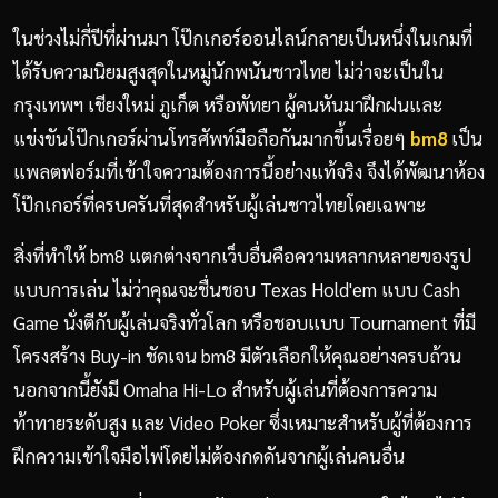
ในช่วงไม่กี่ปีที่ผ่านมา โป๊กเกอร์ออนไลน์กลายเป็นหนึ่งในเกมที่
ได้รับความนิยมสูงสุดในหมู่นักพนันชาวไทย ไม่ว่าจะเป็นใน
กรุงเทพฯ เชียงใหม่ ภูเก็ต หรือพัทยา ผู้คนหันมาฝึกฝนและ
แข่งขันโป๊กเกอร์ผ่านโทรศัพท์มือถือกันมากขึ้นเรื่อยๆ
bm8
เป็น
แพลตฟอร์มที่เข้าใจความต้องการนี้อย่างแท้จริง จึงได้พัฒนาห้อง
โป๊กเกอร์ที่ครบครันที่สุดสำหรับผู้เล่นชาวไทยโดยเฉพาะ
สิ่งที่ทำให้ bm8 แตกต่างจากเว็บอื่นคือความหลากหลายของรูป
แบบการเล่น ไม่ว่าคุณจะชื่นชอบ Texas Hold'em แบบ Cash
Game นั่งตีกับผู้เล่นจริงทั่วโลก หรือชอบแบบ Tournament ที่มี
โครงสร้าง Buy-in ชัดเจน bm8 มีตัวเลือกให้คุณอย่างครบถ้วน
นอกจากนี้ยังมี Omaha Hi-Lo สำหรับผู้เล่นที่ต้องการความ
ท้าทายระดับสูง และ Video Poker ซึ่งเหมาะสำหรับผู้ที่ต้องการ
ฝึกความเข้าใจมือไพ่โดยไม่ต้องกดดันจากผู้เล่นคนอื่น