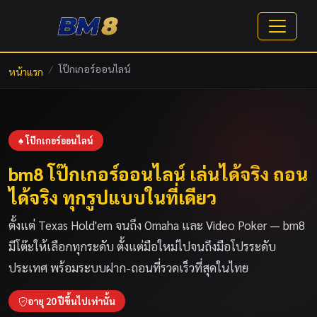
โป๊กเกอร์ออนไลน์
หน้าแรก
♠️ โป๊กเกอร์ออนไลน์
bm8 โป๊กเกอร์ออนไลน์ เล่นได้จริง ถอน
ได้จริง ทุกรูปแบบในที่เดียว
ตั้งแต่ Texas Hold'em จนถึง Omaha และ Video Poker — bm8
มีโต๊ะให้เลือกทุกระดับ ตั้งแต่มือใหม่ไปจนถึงมือโปรระดับ
ประเทศ พร้อมระบบฝาก-ถอนที่รวดเร็วที่สุดในไทย
อายุ 20 ปีขึ้นไปเท่านั้น