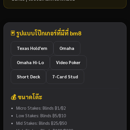
🃏 รูปแบบโป๊กเกอร์ที่มีที่ bm8
Texas Hold'em
Omaha
Omaha Hi-Lo
Video Poker
Short Deck
7-Card Stud
💰 ขนาดโต๊ะ
Micro Stakes: Blinds ฿1/฿2
Low Stakes: Blinds ฿5/฿10
Mid Stakes: Blinds ฿25/฿50