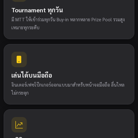
Tournament ทุกวัน
มี MTT ให้เข้าร่วมทุกวัน Buy-in หลากหลาย Prize Pool รวมสูง
เหมาะทุกระดับ
เล่นได้บนมือถือ
อินเตอร์เฟซโป๊กเกอร์ออกแบบมาสำหรับหน้าจอมือถือ ลื่นไหล
ไม่กระตุก