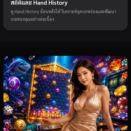
สถิติและ Hand History
ดู Hand History ย้อนหลังได้ วิเคราะห์จุดบกพร่องและพัฒนา
เกมของคุณอย่างต่อเนื่อง