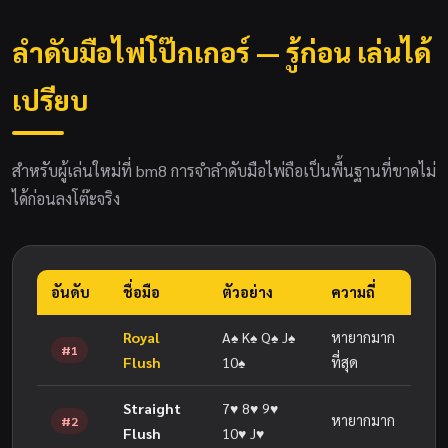
ลำดับมือไพ่โป๊กเกอร์ — รู้ก่อน เล่นได้
เปรียบ
สำหรับผู้เล่นใหม่ที่ bm8 การจำลำดับมือไพ่ถือเป็นพื้นฐานที่ขาดไม่
ได้ก่อนลงโต๊ะจริง
อันดับ
ชื่อมือ
ตัวอย่าง
ความถี่
Royal
A♠ K♠ Q♠ J♠
หายากมาก
#1
Flush
10♠
ที่สุด
Straight
7♥ 8♥ 9♥
หายากมาก
#2
Flush
10♥ J♥