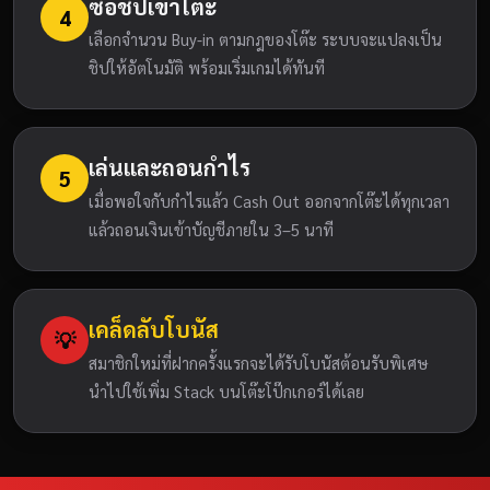
ซื้อชิปเข้าโต๊ะ
4
เลือกจำนวน Buy-in ตามกฎของโต๊ะ ระบบจะแปลงเป็น
ชิปให้อัตโนมัติ พร้อมเริ่มเกมได้ทันที
เล่นและถอนกำไร
5
เมื่อพอใจกับกำไรแล้ว Cash Out ออกจากโต๊ะได้ทุกเวลา
แล้วถอนเงินเข้าบัญชีภายใน 3–5 นาที
เคล็ดลับโบนัส
💡
สมาชิกใหม่ที่ฝากครั้งแรกจะได้รับโบนัสต้อนรับพิเศษ
นำไปใช้เพิ่ม Stack บนโต๊ะโป๊กเกอร์ได้เลย