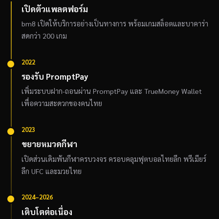
เปิดตัวแพลตฟอร์ม
bm8 เปิดให้บริการอย่างเป็นทางการ พร้อมเกมสล็อตและบาคาร่า
สดกว่า 200 เกม
2022
รองรับ PromptPay
เพิ่มระบบฝาก-ถอนผ่าน PromptPay และ TrueMoney Wallet
เพื่อความสะดวกของคนไทย
2023
ขยายหมวดกีฬา
เปิดส่วนเดิมพันกีฬาครบวงจร ครอบคลุมฟุตบอลไทยลีก พรีเมียร์
ลีก UFC และมวยไทย
2024–2026
เติบโตต่อเนื่อง