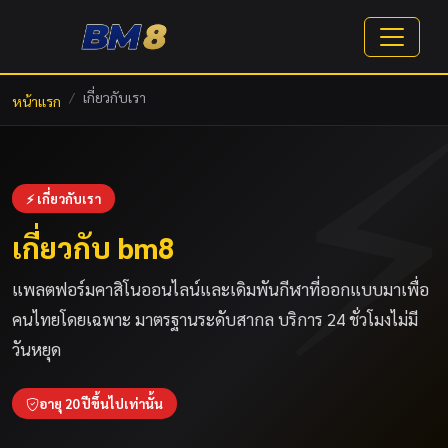
เกี่ยวกับเรา
หน้าแรก
⚡ เกี่ยวกับเรา
เกี่ยวกับ bm8
แพลตฟอร์มคาสิโนออนไลน์และเดิมพันกีฬาที่ออกแบบมาเพื่อ
คนไทยโดยเฉพาะ มาตรฐานระดับสากล บริการ 24 ชั่วโมงไม่มี
วันหยุด
อายุ 20 ปีขึ้นไปเท่านั้น