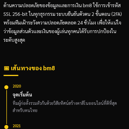
ด้านความปลอดภัยของข้อมูลและการเงิน bm8 ใช้การเข้ารหัส
SSL 256-bit ในทุกธุรกรรม ระบบยืนยันตัวตน 2 ขั้นตอน (2FA)
พร้อมทีมเฝ้าระวังความปลอดภัยตลอด 24 ชั่วโมง เพื่อให้แน่ใจ
ว่าข้อมูลส่วนตัวและเงินของผู้เล่นทุกคนได้รับการปกป้องใน
ระดับสูงสุด
📅 เส้นทางของ bm8
2020
จุดเริ่มต้น
ทีมผู้ก่อตั้งรวมตัวกันด้วยวิสัยทัศน์สร้างคาสิโนออนไลน์ที่ดีที่สุด
สำหรับคนไทย
2021