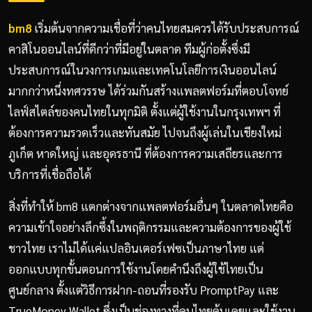
bm8
เริ่มต้นจากความเชื่อที่ว่าคนไทยสมควรได้รับประสบการณ์
คาสิโนออนไลน์ที่ดีกว่าที่มีอยู่ในตลาด ทีมผู้ก่อตั้งซึ่งมี
ประสบการณ์ในวงการเกมและเทคโนโลยีการเงินออนไลน์
มากกว่าหนึ่งทศวรรษ ได้ร่วมกันสร้างแพลตฟอร์มที่ตอบโจทย์
ไลฟ์สไตล์ของคนไทยในทุกมิติ ตั้งแต่ผู้ใช้งานในกรุงเทพฯ ที่
ต้องการความรวดเร็วและทันสมัย ไปจนถึงผู้เล่นในเชียงใหม่
ภูเก็ต หาดใหญ่ และอุดรธานี ที่ต้องการความเสถียรและการ
บริการที่เชื่อถือได้
สิ่งที่ทำให้ bm8 แตกต่างจากแพลตฟอร์มอื่นๆ ในตลาดไทยคือ
ความเข้าใจอย่างลึกซึ้งในพฤติกรรมและความต้องการของผู้ใช้
ชาวไทย เราไม่ได้แค่แปลอินเตอร์เฟซเป็นภาษาไทย แต่
ออกแบบทุกขั้นตอนการใช้งานโดยคำนึงถึงผู้ใช้ไทยเป็น
ศูนย์กลาง ตั้งแต่วิธีการฝาก-ถอนที่รองรับ PromptPay และ
TrueMoney Wallet ซึ่งเป็นช่องทางที่คนไทยคุ้นเคยและใช้งาน