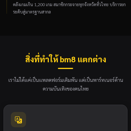
คลังเกมเกิน 1,200 เกม สมาชิกกระจายทุกจังหวัดทั่วไทย บริการยก
ระดับสู่มาตรฐานสากล
สิ่งที่ทำให้ bm8 แตกต่าง
เราไม่ได้แค่เป็นแพลตฟอร์มเดิมพัน แต่เป็นพาร์ทเนอร์ด้าน
ความบันเทิงของคนไทย