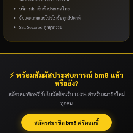
บริการสมาชิกทั่วประเทศไทย
อัปเดตเกมและโปรโมชั่นทุกสัปดาห์
SSL Secured ทุกธุรกรรม
⚡ พร้อมสัมผัสประสบการณ์ bm8 แล้ว
หรือยัง?
สมัครสมาชิกฟรี รับโบนัสต้อนรับ 100% สำหรับสมาชิกใหม่
ทุกคน
สมัครสมาชิก bm8 ฟรีตอนนี้