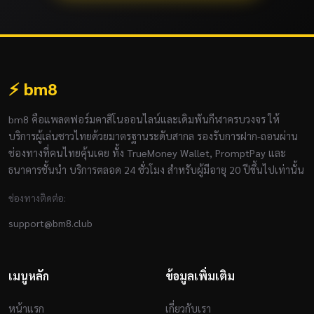
⚡ bm8
bm8 คือแพลตฟอร์มคาสิโนออนไลน์และเดิมพันกีฬาครบวงจร ให้
บริการผู้เล่นชาวไทยด้วยมาตรฐานระดับสากล รองรับการฝาก-ถอนผ่าน
ช่องทางที่คนไทยคุ้นเคย ทั้ง TrueMoney Wallet, PromptPay และ
ธนาคารชั้นนำ บริการตลอด 24 ชั่วโมง สำหรับผู้มีอายุ 20 ปีขึ้นไปเท่านั้น
ช่องทางติดต่อ:
support@bm8.club
เมนูหลัก
ข้อมูลเพิ่มเติม
หน้าแรก
เกี่ยวกับเรา